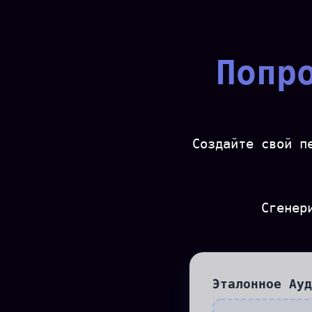
Попр
Создайте свой п
Сгенер
Эталонное Ауд