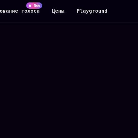
🔥 New
ование голоса
Цены
Playground