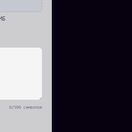
МБ
0
/
500
символов