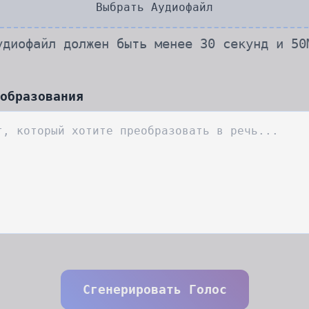
Выбрать Аудиофайл
удиофайл должен быть менее 30 секунд и 50
образования
Сгенерировать Голос